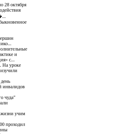
о 28 октября
модействия
...
Обыкновенное
Вершин
ико...
полнительные
актике и
я» с...
. На уроке
 изучили
 день
й инвалидов
о чуда"
чали
й жизни учим
.00 проходил
евны