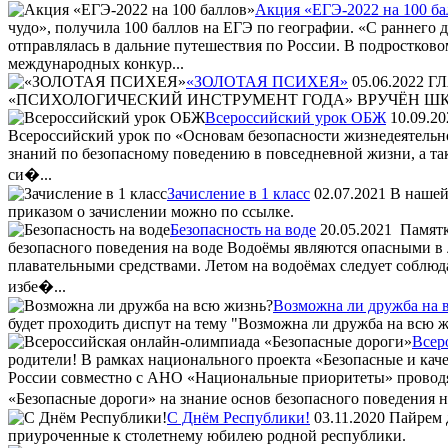
Акция «ЕГЭ-2022 на 100 ба
чудо», получила 100 баллов на ЕГЭ по географии. «С раннего 
отправлялась в дальние путешествия по России. В подростковом
международных конкур...
«ЗОЛОТАЯ ПСИХЕЯ»
05.06.2022
ГЛ
«ПСИХОЛОГИЧЕСКИЙ ИНСТРУМЕНТ ГОДА» ВРУЧЁН Ш
Всероссийский урок ОБЖ
10.09.20
Всероссийский урок по «Основам безопасности жизнедеятельн
знаний по безопасному поведению в повседневной жизни, а та
си�...
Зачисление в 1 класс
02.07.2021
В нашей 
приказом о зачислении можно по ссылке.
Безопасность на воде
20.05.2021
Памятка
безопасного поведения на воде Водоёмы являются опасными в 
плавательными средствами. Летом на водоёмах следует соблюд
избе�...
Возможна ли дружба на 
будет проходить диспут на тему "Возможна ли дружба на всю 
Всер
родители! В рамках национального проекта «Безопасные и ка
России совместно с АНО «Национальные приоритеты» проводя
«Безопасные дороги» на знание основ безопасного поведения н
С Днём Республики!
03.11.2020
Пайрем д
приуроченные к столетнему юбилею родной республики.