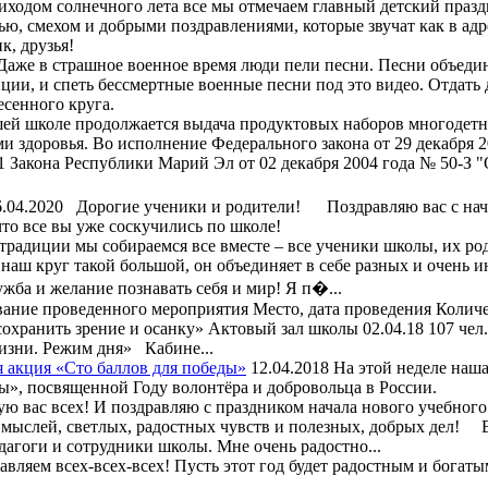
ходом солнечного лета все мы отмечаем главный детский празд
ью, смехом и добрыми поздравлениями, которые звучат как в адре
ик, друзья!
Даже в страшное военное время люди пели песни. Песни объед
ии, и спеть бессмертные военные песни под это видео. Отдать 
есенного круга.
й школе продолжается выдача продуктовых наборов многодет
 здоровья. Во исполнение Федерального закона от 29 декабря 
11 Закона Республики Марий Эл от 02 декабря 2004 года № 50-З 
6.04.2020
Дорогие ученики и родители! Поздравляю вас с на
что все вы уже соскучились по школе!
традиции мы собираемся все вместе – все ученики школы, их ро
 наш круг такой большой, он объединяет в себе разных и очень 
ужба и желание познавать себя и мир! Я п�...
ние проведенного мероприятия Место, дата проведения Колич
сохранить зрение и осанку» Актовый зал школы 02.04.18 107 чел.
жизни. Режим дня» Кабине...
 акция «Сто баллов для победы»
12.04.2018
На этой неделе наш
ы», посвященной Году волонтёра и добровольца в России.
ю вас всех! И поздравляю с праздником начала нового учебного
мыслей, светлых, радостных чувств и полезных, добрых дел! В
дагоги и сотрудники школы. Мне очень радостно...
вляем всех-всех-всех! Пусть этот год будет радостным и богаты