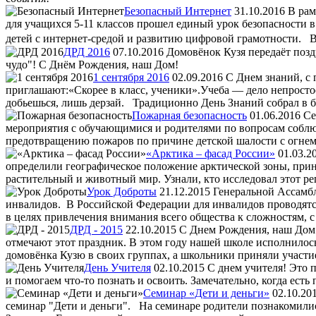
Безопасный Интернет
31.10.2016
В рам
для учащихся 5-11 классов прошел единый урок безопасности 
детей с интернет-средой и развитию цифровой грамотности. В
ДРД 2016
07.10.2016
Домовёнок Кузя передаёт позд
чудо"! С Днём Рождения, наш Дом!
1 сентября 2016
02.09.2016
С Днем знаний, с 
приглашают:«Скорее в класс, ученики».Учеба — дело непросто
добьешься, лишь дерзай. Традиционно День Знаний собрал в б
Пожарная безопасность
01.06.2016
Се
мероприятия с обучающимися и родителями по вопросам соблюд
предотвращению пожаров по причине детской шалости с огнем.
«Арктика – фасад России»
01.03.2
определили географическое положение арктической зоны, при
растительный и животный мир. Узнали, кто исследовал этот ре
Урок Доброты
21.12.2015
Генеральной Ассамбл
инвалидов. В Российской Федерации для инвалидов проводятс
в целях привлечения внимания всего общества к сложностям, 
ДРД - 2015
22.10.2015
С Днем Рождения, наш Дом!
отмечают этот праздник. В этом году нашей школе исполнилось
домовёнка Кузю в своих группах, а школьники приняли участи
День Учителя
02.10.2015
С днем учителя! Это п
и помогаем что-то познать и освоить. Замечательно, когда есть 
Семинар «Дети и деньги»
02.10.20
семинар "Дети и деньги". На семинаре родители познакомил