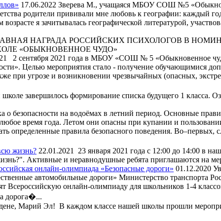
ллов»
17.06.2022
Зверева М., учащаяся МБОУ СОШ №5 «Обыкн
детства родители прививали мне любовь к географии: каждый го
 возрасте я зачитывалась географической литературой, участвов
АВНАЯ НАГРАДА РОССИЙСКИХ ПСИХОЛОГОВ В НОМИ
КОЛЕ «ОБЫКНОВЕННОЕ ЧУДО»
21
2 сентября 2021 года в МБОУ «СОШ № 5 «Обыкновенное чу
ости». Целью мероприятия стало - получение обучающимися до
кже при угрозе и возникновении чрезвычайных (опасных, экстр
школе завершилось формирование списка будущего 1 класса. Оз
 о безопасности на водоёмах в летний период. Основные прави
любое время года. Летом они опасны при купании и пользовани
ать определенные правила безопасного поведения. Во–первых, с
всю жизнь?
22.01.2021
23 января 2021 года с 12:00 до 14:00 в на
жизнь?". Активные и неравнодушные ребята приглашаются на ме
оссийская онлайн-олимпиада «Безопасные дороги»
01.12.2020
Ув
чественные автомобильные дороги» Министерство транспорта Р
т Всероссийскую онлайн-олимпиаду для школьников 1-4 классо
а дорога�...
ене, Марий Эл! В каждом классе нашей школы прошли меропр