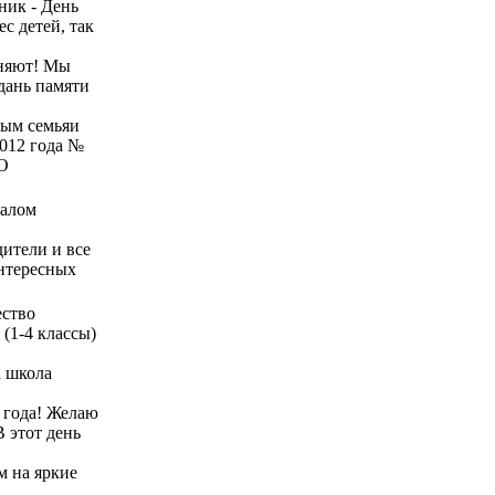
ник - День
с детей, так
иняют! Мы
дань памяти
ным семьяи
2012 года №
"О
чалом
дители и все
интересных
ество
 (1-4 классы)
а школа
 года! Желаю
 этот день
м на яркие