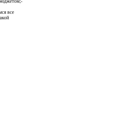
бюджетом;-
мся все
такой