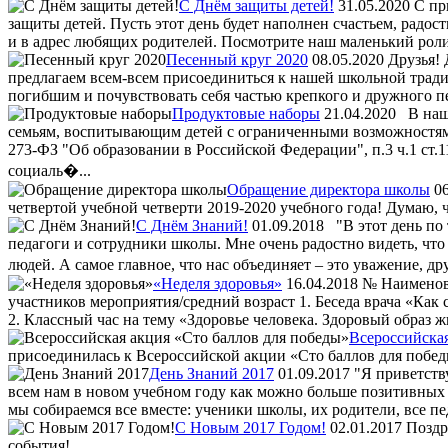
С Днём защиты детей!
31.05.2020
C при
защиты детей. Пусть этот день будет наполнен счастьем, радост
и в адрес любящих родителей. Посмотрите наш маленький рол
Песенный круг 2020
08.05.2020
Друзья! 
предлагаем всем-всем присоединиться к нашей школьной традиц
погибшим и почувствовать себя частью крепкого и дружного п
Продуктовые наборы
21.04.2020
В наше
семьям, воспитывающим детей с ограниченными возможностями
273-ФЗ "Об образовании в Российской Федерации", п.3 ч.1 ст.
социаль�...
Обращение директора школы
0
четвертой учебной четверти 2019-2020 учебного года! Думаю, 
С Днём Знаний!
01.09.2018
"В этот день по 
педагоги и сотрудники школы. Мне очень радостно видеть, что
людей. А самое главное, что нас объединяет – это уважение, др
«Неделя здоровья»
16.04.2018
№ Наименова
участников мероприятия/средний возраст 1. Беседа врача «Как 
2. Классный час на тему «Здоровье человека. Здоровый образ 
Всероссийская
присоединилась к Всероссийской акции «Сто баллов для побед
День Знаний 2017
01.09.2017
"Я приветству
всем нам в новом учебном году как можно больше позитивных 
мы собираемся все вместе: ученики школы, их родители, все пе
С Новым 2017 Годом!
02.01.2017
Поздра
события!