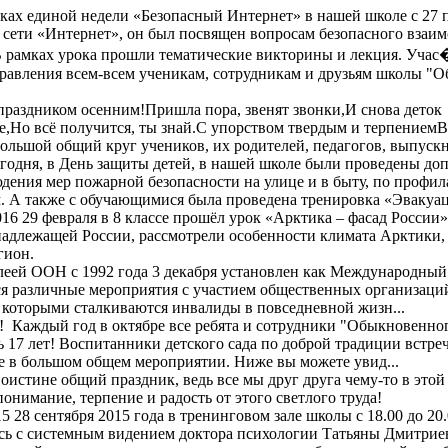
ках единой недели «Безопасный Интернет» в нашей школе с 27 п
в сети «Интернет», он был посвящен вопросам безопасного взаи
 рамках урока прошли тематические викторины и лекция. Учас�
равления всем-всем ученикам, сотрудникам и друзьям школы "
праздником осенним!Пришла пора, звенят звонки,И снова деток
е,Но всё получится, ты знай.С упорством твердым и терпением
ольшой общий круг учеников, их родителей, педагогов, выпускн
годня, в День защиты детей, в нашей школе были проведены до
ения мер пожарной безопасности на улице и в быту, по профил
 А также с обучающимися была проведена тренировка «Эвакуаци
016
29 февраля в 8 классе прошёл урок «Арктика – фасад России»
надлежащей России, рассмотрели особенности климата Арктики,
гион.
еей ООН с 1992 года 3 декабря установлен как Международный
я различные мероприятия с участием общественных организаци
с которыми сталкиваются инвалиды в повседневной жизн...
 Каждый год в октябре все ребята и сотрудники "Обыкновенног
 17 лет! Воспитанники детского сада по доброй традиции встре
е в большом общем мероприятии. Ниже вы можете увид...
оистине общий праздник, ведь все мы друг друга чему-то в это
понимание, терпение и радость от этого светлого труда!
15
28 сентября 2015 года в тренинговом зале школы с 18.00 до 20
ись с системным видением доктора психологии Татьяны Дмитри