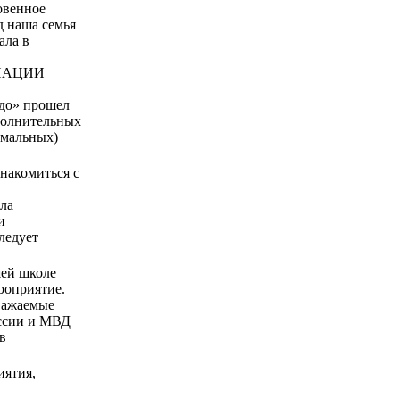
овенное
д наша семья
ала в
НАЦИИ
до» прошел
полнительных
емальных)
накомиться с
ла
и
ледует
шей школе
роприятие.
ажаемые
оссии и МВД
в
иятия,